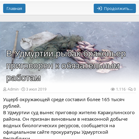
Главная
Продолжить…
В Удмуртии рыбак-браконьер
приговорен к обязательным
работам
Admin
3 июл 2019
1.116
0
Ущерб окружающей среде составил более 165 тысяч
рублей.
В Удмуртии суд вынес приговор жителю Каракулинского
района. Он признан виновным в незаконной добыче
водных биологических ресурсов, сообщается на
официальном сайте прокуратуры Удмуртской
Республики.