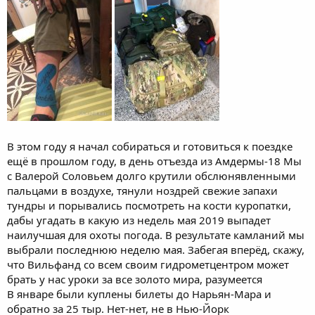
В этом году я начал собираться и готовиться к поездке
ещё в прошлом году, в день отъезда из Амдермы-18 Мы
с Валерой Соловьем долго крутили обслюнявленными
пальцами в воздухе, тянули ноздрей свежие запахи
тундры и порывались посмотреть на кости куропатки,
дабы угадать в какую из недель мая 2019 выпадет
наилучшая для охоты погода. В результате камланий мы
выбрали последнюю неделю мая. Забегая вперёд, скажу,
что Вильфанд со всем своим гидрометцентром может
брать у нас уроки за все золото мира, разумеется
В январе были куплены билеты до Нарьян-Мара и
обратно за 25 тыр. Нет-нет, не в Нью-Йорк