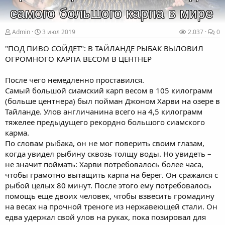
самого большого карпа в мире
Admin
3 июл 2019
2.037
0
"ПОД ПИВО СОЙДЕТ": В ТАЙЛАНДЕ РЫБАК ВЫЛОВИЛ
ОГРОМНОГО КАРПА ВЕСОМ В ЦЕНТНЕР
После чего немедленно проставился.
Самый большой сиамский карп весом в 105 килограмм
(больше центнера) был пойман Джоном Харви на озере в
Тайланде. Улов англичанина всего на 4,5 килограмм
тяжелее предыдущего рекордно большого сиамского
карма.
По словам рыбака, он не мог поверить своим глазам,
когда увидел рыбину сквозь толщу воды. Но увидеть –
не значит поймать: Харви потребовалось более часа,
чтобы грамотно вытащить карпа на берег. Он сражался с
рыбой целых 80 минут. После этого ему потребовалось
помощь еще двоих человек, чтобы взвесить громадину
на весах на прочной треноге из нержавеющей стали. Он
едва удержал свой улов на руках, пока позировал для