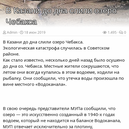
В Казани до дна слили озеро
Чебакса
Admin
18 июн 2019
1.495
0
В Казани до дна слили озеро Чебакса.
Экологическая катастрофа случилась в Советском
районе.
Как стало известно, несколько дней назад было осушено
до дна оз. Чебакса. Местные жители сокрушаются, что
летом они всегда купались в этом водоеме, ходили на
рыбалку. Они сообщили, что утечка воды произошла по
вине местного «Водоканала».
В свою очередь представители МУПа сообщили, что
озеро — это искусственно созданный в 1940-х годах
водоем, который не находится на балансе Водоканала,
МУП отвечает исключительно за плотину,