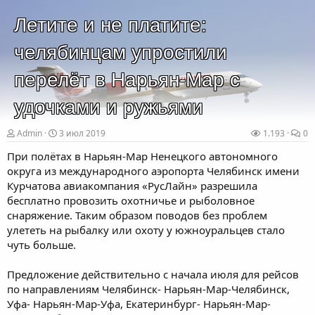
Летите и не платите:
челябинцам упростили
перелёт в Нарьян-Мар с
удочками и ружьями
Admin
3 июл 2019
1.193
0
При полётах в Нарьян-Мар Ненецкого автономного
округа из международного аэропорта Челябинск имени
Курчатова авиакомпания «РусЛайн» разрешила
бесплатно провозить охотничье и рыболовное
снаряжение. Таким образом поводов без проблем
улететь на рыбалку или охоту у южноуральцев стало
чуть больше.
Предложение действительно с начала июля для рейсов
по направлениям Челябинск- Нарьян-Мар-Челябинск,
Уфа- Нарьян-Мар-Уфа, Екатеринбург- Нарьян-Мар-