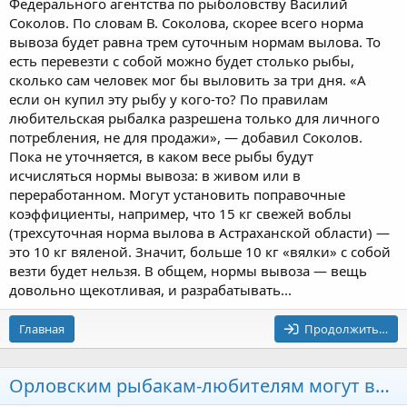
Федерального агентства по рыболовству Василий
Соколов. По словам В. Соколова, скорее всего норма
вывоза будет равна трем суточным нормам вылова. То
есть перевезти с собой можно будет столько рыбы,
сколько сам человек мог бы выловить за три дня. «А
если он купил эту рыбу у кого-то? По правилам
любительская рыбалка разрешена только для личного
потребления, не для продажи», — добавил Соколов.
Пока не уточняется, в каком весе рыбы будут
исчисляться нормы вывоза: в живом или в
переработанном. Могут установить поправочные
коэффициенты, например, что 15 кг свежей воблы
(трехсуточная норма вылова в Астраханской области) —
это 10 кг вяленой. Значит, больше 10 кг «вялки» с собой
везти будет нельзя. В общем, нормы вывоза — вещь
довольно щекотливая, и разрабатывать...
Главная
Продолжить…
Орловским рыбакам-любителям могут ввести норму вывоза рыбы: «поймал – отпусти»