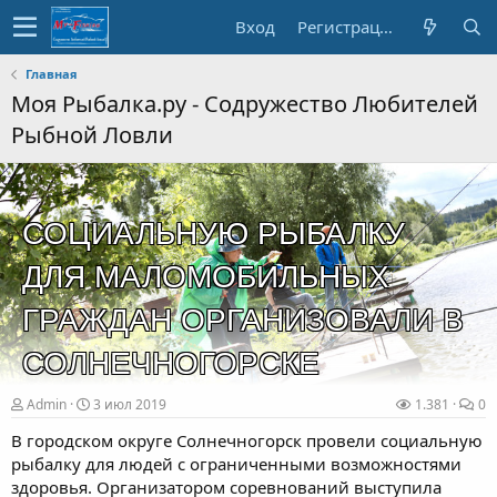
Вход
Регистрация
Главная
Моя Рыбалка.ру - Содружество Любителей
Рыбной Ловли
СОЦИАЛЬНУЮ РЫБАЛКУ
ДЛЯ МАЛОМОБИЛЬНЫХ
ГРАЖДАН ОРГАНИЗОВАЛИ В
СОЛНЕЧНОГОРСКЕ
Admin
3 июл 2019
1.381
0
В городском округе Солнечногорск провели социальную
рыбалку для людей с ограниченными возможностями
здоровья. Организатором соревнований выступила