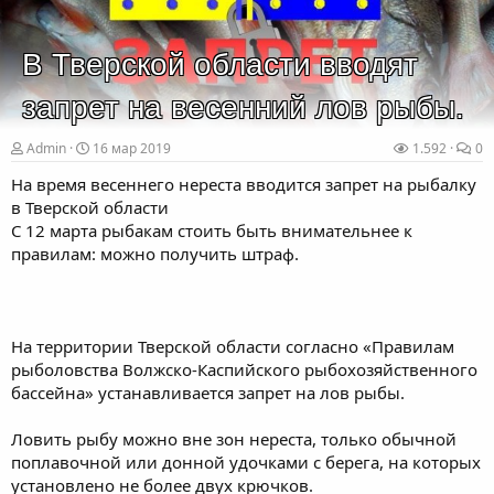
В Тверской области вводят
запрет на весенний лов рыбы.
Admin
16 мар 2019
1.592
0
На время весеннего нереста вводится запрет на рыбалку
в Тверской области
С 12 марта рыбакам стоить быть внимательнее к
правилам: можно получить штраф.
На территории Тверской области согласно «Правилам
рыболовства Волжско-Каспийского рыбохозяйственного
бассейна» устанавливается запрет на лов рыбы.
Ловить рыбу можно вне зон нереста, только обычной
поплавочной или донной удочками с берега, на которых
установлено не более двух крючков.