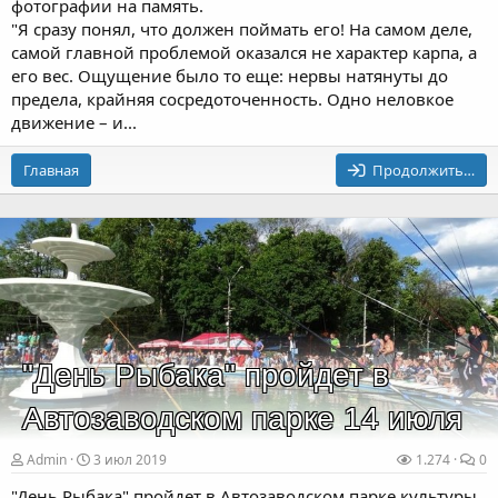
фотографии на память.
"Я сразу понял, что должен поймать его! На самом деле,
самой главной проблемой оказался не характер карпа, а
его вес. Ощущение было то еще: нервы натянуты до
предела, крайняя сосредоточенность. Одно неловкое
движение – и...
Главная
Продолжить…
"День Рыбака" пройдет в
Автозаводском парке 14 июля
Admin
3 июл 2019
1.274
0
"День Рыбака" пройдет в Автозаводском парке культуры