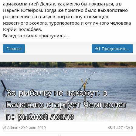
авиакомпанией Дельта, как могло бы показаться, а в
Нарьян Ютэйром. Тогда же приятно было выхлопотано
разрешение на въезд в погранзону с помощью
известного эколога, туроператора и отличного человека
Юрий Тюлюбаев.
Вслед за этим я приступил к...
Главная
Продолжить…
За рыбалку не накажут: в
Балаково стартует Чемпионат
по рыбной ловле
Admin
9 июн 2019
1.427
0