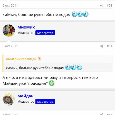
5 окт 2011
#53
хиМыч, больше руки тебе не подам
МихМих
Модератор
Модератор
5 окт 2011
#54
Дмитрий сказал(а):
хиМыч, больше руки тебе не подам
А я чо, я не фидераст ни разу, эт вопрос к тем кого
Майдан уже "подсадил"
Майдан
Модератор
Модератор
5 окт 2011
#55