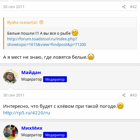
30 сен 2011
#42
Byaka сказал(а):
Белые пошли !!! А вы все о рыбе
http://forum.toadstool.ru/index.php?
showtopic=1615&view=findpost&p=71200
А я мест не знаю, где ловятся белые.
Майдан
Модератор
Модератор
30 сен 2011
#43
Интересно, что будет с клёвом при такой погоде.
http://rp5.ru/4220/ru
МихМих
Модератор
Модератор