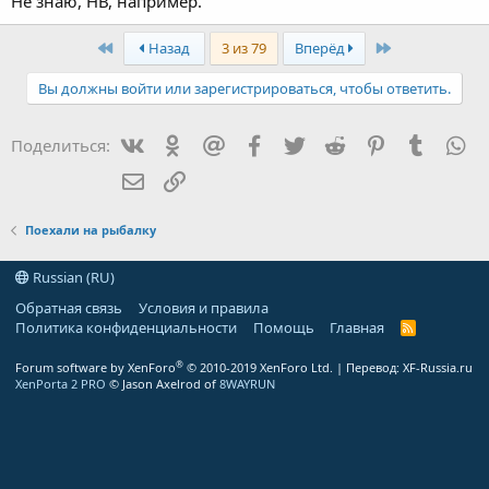
Не знаю, НВ, например.
Первая
Последняя
Назад
3 из 79
Вперёд
Вы должны войти или зарегистрироваться, чтобы ответить.
VK
Одноклассники
Mailru
Facebook
Twitter
Reddit
Pinterest
Tumblr
Wh
Поделиться:
E-mail
Ссылка
Поехали на рыбалку
Russian (RU)
Обратная связь
Условия и правила
Политика конфиденциальности
Помощь
Главная
R
S
S
®
Forum software by XenForo
© 2010-2019 XenForo Ltd.
| Перевод:
XF-Russia.ru
XenPorta 2 PRO
© Jason Axelrod of
8WAYRUN