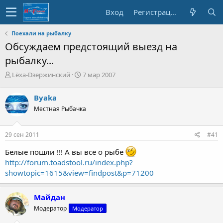
Вход
Регистрация
Поехали на рыбалку
Обсуждаем предстоящий выезд на
рыбалку...
А
Д
Lёха-Dзержинский
7 мар 2007
в
а
т
т
Byaka
о
а
Местная Рыбачка
р
с
т
о
е
з
29 сен 2011
#41
м
д
ы
а
Белые пошли !!! А вы все о рыбе
н
http://forum.toadstool.ru/index.php?
и
showtopic=1615&view=findpost&p=71200
я
Майдан
Модератор
Модератор