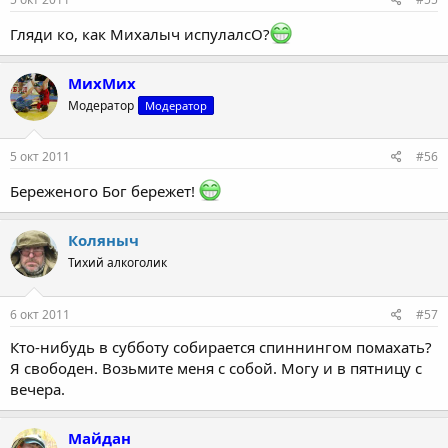
Гляди ко, как Михалыч испулалсО?
МихМих
Модератор
Модератор
5 окт 2011
#56
Береженого Бог бережет!
Коляныч
Тихий алкоголик
6 окт 2011
#57
Кто-нибудь в субботу собирается спиннингом помахать?
Я свободен. Возьмите меня с собой. Могу и в пятницу с
вечера.
Майдан