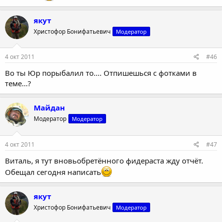
якут
Христофор Бонифатьевич
Модератор
4 окт 2011
#46
Во ты Юр порыбалил то.... Отпишешься с фотками в
теме...?
Майдан
Модератор
Модератор
4 окт 2011
#47
Виталь, я тут вновьобретённого фидераста жду отчёт.
Обещал сегодня написать
якут
Христофор Бонифатьевич
Модератор