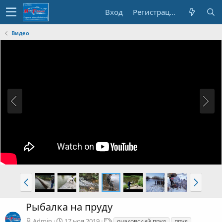
Вход
Регистрация
Видео
Рыбалка на пруду
М
Admin
17 ноя 2019
очаковский пруд
пруд