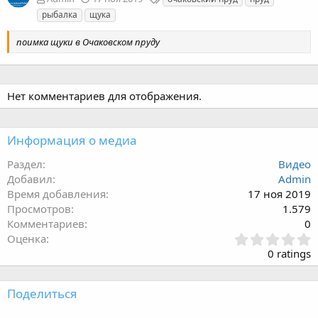
е
рыбалка
щука
т
к
поимка щуки в Очаковском пруду
и
Нет комментариев для отображения.
Информация о медиа
Раздел
Видео
Добавил
Admin
Время добавления
17 ноя 2019
Просмотров
1.579
Комментариев
0
З
Оценка
в
0 ratings
ё
з
д
Поделиться
:
0