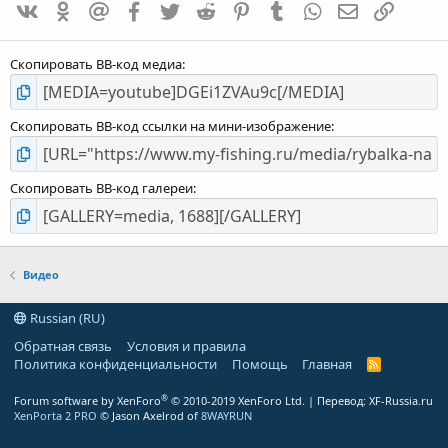
VK
Одноклассники
Mailru
Facebook
Twitter
Reddit
Pinterest
Tumblr
WhatsApp
E-mail
Ссылка
,
0
0
Скопировать BB-код медиа
Скопировать BB-код ссылки на мини-изображение
Скопировать BB-код галереи
Видео
Russian (RU)
Обратная связь
Условия и правила
Политика конфиденциальности
Помощь
Главная
R
S
S
®
Forum software by XenForo
© 2010-2019 XenForo Ltd.
| Перевод:
XF-Russia.ru
XenPorta 2 PRO
© Jason Axelrod of
8WAYRUN