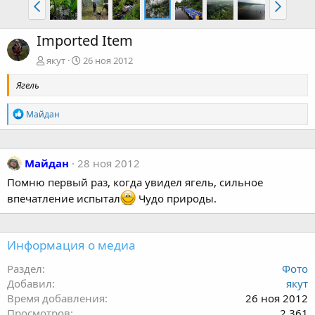
Imported Item
якут
26 ноя 2012
Ягель
Р
Майдан
е
а
к
ц
Майдан
28 ноя 2012
и
и
Помню первый раз, когда увидел ягель, сильное
:
впечатление испытал
Чудо природы.
Информация о медиа
Раздел
Фото
Добавил
якут
Время добавления
26 ноя 2012
Просмотров
2.361