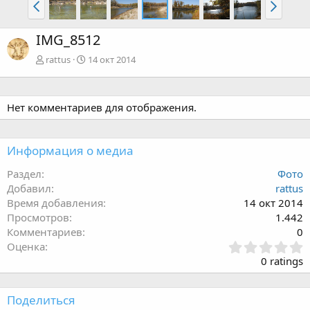
IMG_8512
rattus
14 окт 2014
Нет комментариев для отображения.
Информация о медиа
Раздел
Фото
Добавил
rattus
Время добавления
14 окт 2014
Просмотров
1.442
Комментариев
0
З
Оценка
в
0 ratings
ё
з
д
Поделиться
: