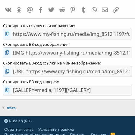
0
VK
Одноклассники
Mailru
Facebook
Twitter
Reddit
Pinterest
Tumblr
WhatsApp
E-mail
Ссылка
,
0
0
Скопировать ссылку на изображение
Скопировать BB-код изображения
Скопировать BB-код ссылки на мини-изображение
Скопировать BB-код галереи
Фото
Russian (RU)
Обратная связь
Условия и правила
Политика конфиденциальности
Помощь
Главная
R