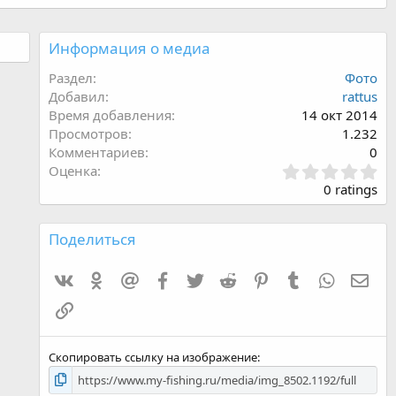
Информация о медиа
Раздел
Фото
Добавил
rattus
Время добавления
14 окт 2014
Просмотров
1.232
Комментариев
0
З
Оценка
в
0 ratings
ё
з
д
Поделиться
:
0
VK
Одноклассники
Mailru
Facebook
Twitter
Reddit
Pinterest
Tumblr
WhatsAp
E-ma
,
0
Ссылка
0
Скопировать ссылку на изображение