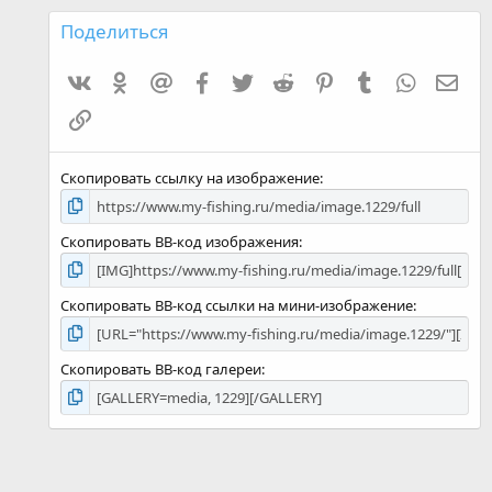
з
д
Поделиться
:
0
VK
Одноклассники
Mailru
Facebook
Twitter
Reddit
Pinterest
Tumblr
WhatsAp
E-ma
,
0
Ссылка
0
Скопировать ссылку на изображение
Скопировать BB-код изображения
Скопировать BB-код ссылки на мини-изображение
Скопировать BB-код галереи