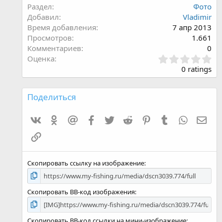
Раздел
Фото
Добавил
Vladimir
Время добавления
7 апр 2013
Просмотров
1.661
Комментариев
0
З
Оценка
в
0 ratings
ё
з
д
Поделиться
:
0
VK
Одноклассники
Mailru
Facebook
Twitter
Reddit
Pinterest
Tumblr
WhatsAp
E-ma
,
0
Ссылка
0
Скопировать ссылку на изображение
Скопировать BB-код изображения
Скопировать BB-код ссылки на мини-изображение