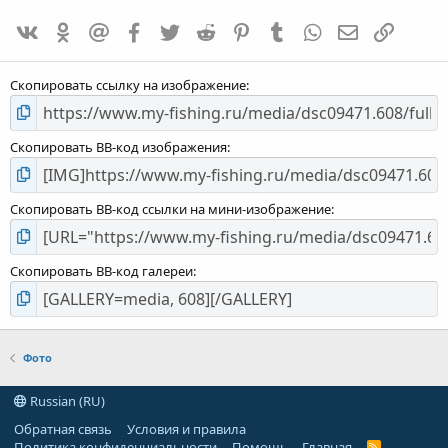
0
VK
Одноклассники
Mailru
Facebook
Twitter
Reddit
Pinterest
Tumblr
WhatsApp
E-mail
Ссылка
,
0
0
Скопировать ссылку на изображение
Скопировать BB-код изображения
Скопировать BB-код ссылки на мини-изображение
Скопировать BB-код галереи
Фото
Russian (RU)
Обратная связь
Условия и правила
Политика конфиденциальности
Помощь
Главная
R