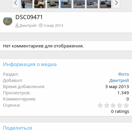
DSC09471
Дмитрий
3 мар 2013
Нет комментариев для отображения.
Информация о медиа
Раздел
Фото
Добавил
Дмитрий
Время добавления
3 мар 2013
Просмотров
1.349
Комментариев
0
З
Оценка
в
0 ratings
ё
з
д
Поделиться
: