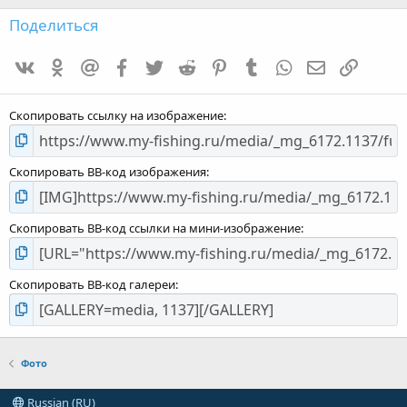
з
д
Поделиться
:
0
VK
Одноклассники
Mailru
Facebook
Twitter
Reddit
Pinterest
Tumblr
WhatsApp
E-mail
Ссылка
,
0
0
Скопировать ссылку на изображение
Скопировать BB-код изображения
Скопировать BB-код ссылки на мини-изображение
Скопировать BB-код галереи
Фото
Russian (RU)