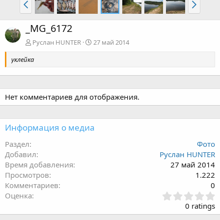
_MG_6172
Руслан HUNTER
27 май 2014
уклейка
Нет комментариев для отображения.
Информация о медиа
Раздел
Фото
Добавил
Руслан HUNTER
Время добавления
27 май 2014
Просмотров
1.222
Комментариев
0
З
Оценка
в
0 ratings
ё