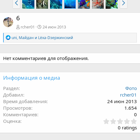
6
rcher01
24 июн 2013
Р
uni
,
Майдан
и
Lёха-Dзержинский
е
а
к
ц
Нет комментариев для отображения.
и
и
:
Информация о медиа
Раздел
Фото
Добавил
rcher01
Время добавления
24 июн 2013
Просмотров
1.654
Комментариев
0
З
Оценка
в
0 ratings
ё
з