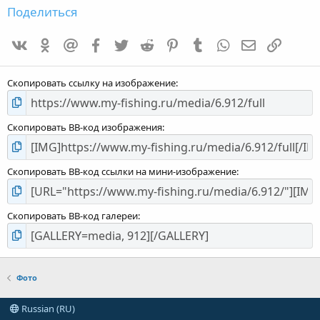
д
Поделиться
:
0
VK
Одноклассники
Mailru
Facebook
Twitter
Reddit
Pinterest
Tumblr
WhatsApp
E-mail
Ссылка
,
0
0
Скопировать ссылку на изображение
Скопировать BB-код изображения
Скопировать BB-код ссылки на мини-изображение
Скопировать BB-код галереи
Фото
Russian (RU)