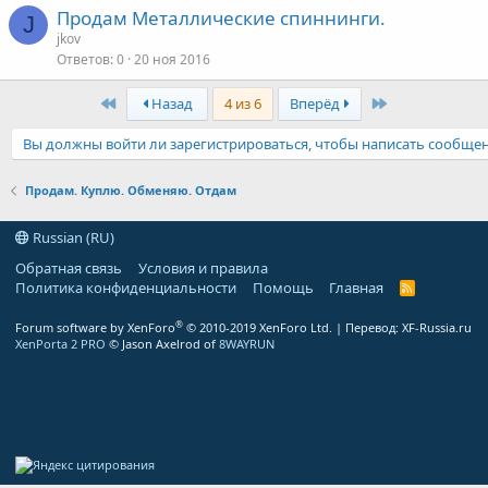
Продам Металлические спиннинги.
J
jkov
Ответов
0
20 ноя 2016
Первая
Последняя
Назад
4 из 6
Вперёд
Вы должны войти ли зарегистрироваться, чтобы написать сообщен
Продам. Куплю. Обменяю. Отдам
Russian (RU)
Обратная связь
Условия и правила
Политика конфиденциальности
Помощь
Главная
R
S
S
®
Forum software by XenForo
© 2010-2019 XenForo Ltd.
| Перевод:
XF-Russia.ru
XenPorta 2 PRO
© Jason Axelrod of
8WAYRUN