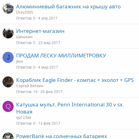
Алюминиевый багажник на крышу авто
Drev2005
Ответов
0
4 апр 2017
Интернет-магазин
Шишкин
Ответов
0
23 мар 2017
ПРОДАМ ЛЕСКУ-МИЛЛИМЕТРОВКУ
J
jkov
Ответов
0
4 мар 2017
Кораблик Eagle Finder - компас + эхолот + GPS
Сергей Вяткин
Ответов
10
26 фев 2017
Катушка мульт. Penn International 30 v sx.
Q
Новая
qq123ee
Ответов
0
13 фев 2017
PowerBank на солнечных батареях