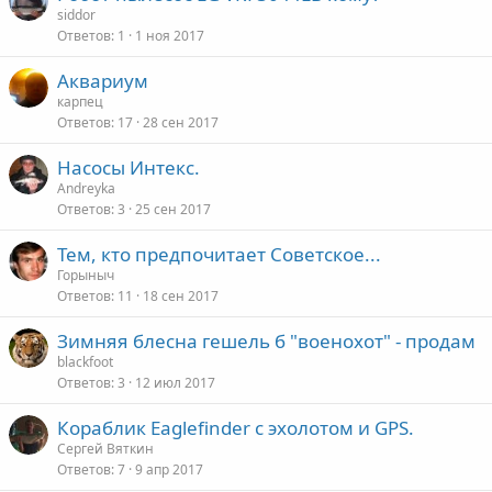
siddor
Ответов
1
1 ноя 2017
Аквариум
карпец
Ответов
17
28 сен 2017
Насосы Интекс.
Andreyka
Ответов
3
25 сен 2017
Тем, кто предпочитает Советское...
Горыныч
Ответов
11
18 сен 2017
Зимняя блесна гешель б "военохот" - продам
blackfoot
Ответов
3
12 июл 2017
Кораблик Eaglefinder с эхолотом и GPS.
Сергей Вяткин
Ответов
7
9 апр 2017