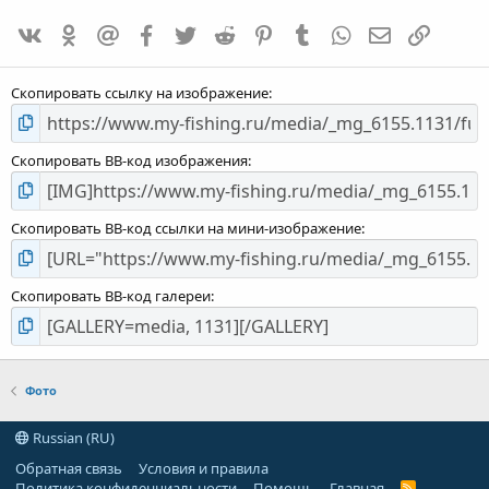
0
VK
Одноклассники
Mailru
Facebook
Twitter
Reddit
Pinterest
Tumblr
WhatsApp
E-mail
Ссылка
,
0
0
Скопировать ссылку на изображение
Скопировать BB-код изображения
Скопировать BB-код ссылки на мини-изображение
Скопировать BB-код галереи
Фото
Russian (RU)
Обратная связь
Условия и правила
Политика конфиденциальности
Помощь
Главная
R