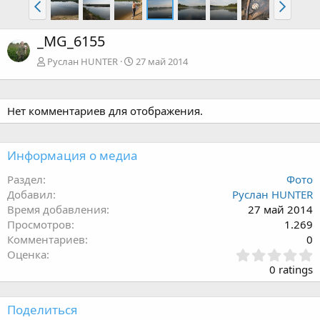
_MG_6155
Руслан HUNTER
27 май 2014
Нет комментариев для отображения.
Информация о медиа
Раздел
Фото
Добавил
Руслан HUNTER
Время добавления
27 май 2014
Просмотров
1.269
Комментариев
0
З
Оценка
в
0 ratings
ё
з
д
Поделиться
: